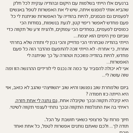
ברגעים אלו הייתי בשלמות עם היקום ובהודיה ענקית לכל חלק
שהביא אותי למפגש איתה, שיש לי את האפשרות לטפל באנשים
לפעמים גם מבפנים, להיות בהודיה על האפשרות שניתנת לי כל
פעם מחדש לאפשר ריפוי קטן, לגעת בנשמות, בסודות הכי
כמוסים לפעמים, בפחדים הכי עמוקים, ולהניח זרע של תקווה כדי
שביום מין הימים הוא יצמח….
הייתי בהודיה שבחרתי הכי מדוייק והכי נכון לי ותודה שלא בחרתי
אחרת, כי אחרת- לא הייתי זוכה להתפעם מהדבר הזה כל פעם
מחדש, להיות בהודיה מזוככת וטהורה על כך שניתנה לי
האפשרות…
אני לא יכולה להסביר עד כמה זה נכנס לי לורידים ההרגשה הזו ומה
שזה עושה לי…
ביום שלמחרת שוב נפגשנו והיא שוב ״השוויצה״ שהגב לא כואב, אוי
היא הייתה כזו חמודה
?
היא קיבלה תקווה ובכך שקיבלה אחת,
גם נתנה לי אחת חזרה.
ראיתי בה את התגלמות התקווה ובכך נתתי לעצמי תקווה לשינוי.
חיוך מרוח על פרצופי כשאני חושבת על הכל..
תודה לך… ולכם שאתם נותנים אפשרות לטפל, כל אחת ואחד
מכם….