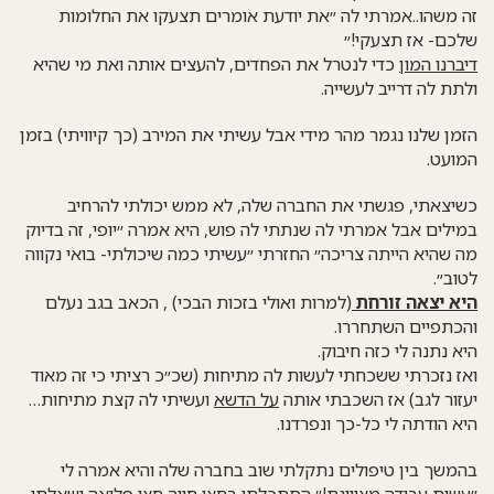
זה משהו..אמרתי לה ״את יודעת אומרים תצעקו את החלומות
שלכם- אז תצעקי!״
דיברנו המון
כדי לנטרל את הפחדים, להעצים אותה ואת מי שהיא
ולתת לה דרייב לעשייה.
הזמן שלנו נגמר מהר מידי אבל עשיתי את המירב (כך קיוויתי) בזמן
המועט.
כשיצאתי, פגשתי את החברה שלה, לא ממש יכולתי להרחיב
במילים אבל אמרתי לה שנתתי לה פוש, היא אמרה ״יופי, זה בדיוק
מה שהיא הייתה צריכה״ החזרתי ״עשיתי כמה שיכולתי- בואי נקווה
לטוב״.
היא יצאה זורחת
(למרות ואולי בזכות הבכי) , הכאב בגב נעלם
והכתפיים השתחררו.
היא נתנה לי כזה חיבוק.
ואז נזכרתי ששכחתי לעשות לה מתיחות (שכ״כ רציתי כי זה מאוד
יעזור לגב) אז השכבתי אותה
על הדשא
ועשיתי לה קצת מתיחות…
היא הודתה לי כל-כך ונפרדנו.
בהמשך בין טיפולים נתקלתי שוב בחברה שלה והיא אמרה לי
״עשית עבודה מצויינת!״
הסתכלתי בחצי חיוך חצי פליאה ושאלתי