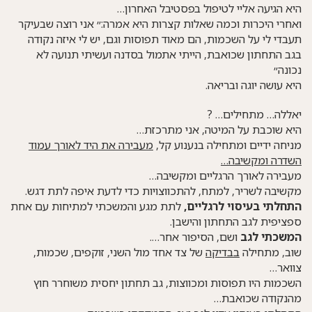
היא הגיעה אליי לטיפול בפסטיבל האחרון…
ואחרי היכרות וכמה שאלות קצרות היא אמרה:״ אני רוצה שבעיקר
תעבדי לי על השכמות, הם מאוד תפוסות וגם, יש לי איזה נקודה
בגב התחתון שכואבת, הייתי אתמול בסדנה ועשיתי תנועה לא
נכונה״
היא עושה יוגה ובריאה.
יאללה… מתחילים…
?
היא שוכבת על המיטה, אני מתרכזת…
מניחה ידיים ומתחילה בנענוע קל,
מעבירה את היד לאורך עמוד
השדרה ומקשיבה…
מעבירה לאורך הרגליים ומקשיבה…
מקשיבה לשריר, למתח, להתכווצויות כדי לדעת איפה לתת דגש.
התחלתי בעיסוי לרגליים,
לתת מגע והמשכתי למתיחות עם אחת
ספציפית לגב התחתון והישבן.
המשכתי לגב
ושם, הסיפור אחר….
שוב, מתחילה
בבדיקה
של צד אחד מול השני, זוקפים, שכמות,
צוואר…
השכמות היו תפוסות ומכווצות, גב תחתון יחסית משוחרר חוץ
מהנקודה שכואבת…