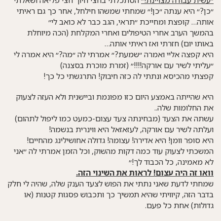
״כן?״ היא ענתה ״כן!״ שמחתי שמשהו חילחל, אחר כך גם ראיתי
אותה… קופצת ומחייכת ״תראי, הגב כבר לא כואב לי״
בהמשך הערב אחרי הטיפולים ואחרי המקלחת (הכה מיוחלת
באותו יום) חזרתי ואז ראיתי אותה…
היא קפצה אליי ואמרה ״שמעת?״ אמרתי לה ״מה?״ היא אמרה לי
״עליתי לשיר עם אורקה!!!!״ (זמרת מוכרת בסצנה)
קפצתי מהכיסא ונתתי לה כזה חיבוק! התרגשתי כל כך!
היא שהייתה באמצע היום כזו מפונמת וביישנית ולא העזה לצעוק
את החלומות שלה..
עשתה את הצעד (מבחינתה צעד עצום-כמעט כמו ליפול לתהום)
ועלתה לשיר עם אורקה, לעזאזאל היא ווינרית בנשמה!
היא סופר וומן! היא אדירה! עצומה! גדולה אחושילינג מהחיים!
המשכתי לצעוק עוד כמה דקות מהשוק, וכל הזמן אמרתי לה ״אני
לא מאמינה, כל הכבוד לך!״
וואו זה היה עצום! לראות את השינוי הזה.
שמחתי לדעת שאני נתתי את הפוש לצעד הענק שלה, שהיה לי חלק
בדבר הזה, קיוויתי שהיא תמשיך כך ותכבוש פסגות קטנות (או
גדולות) אחת כל פעם.