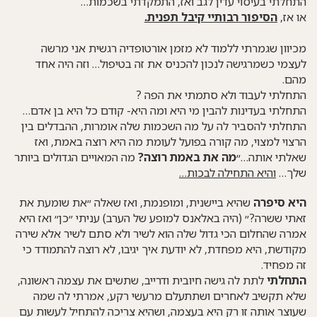
התחלתי בעיסוי עדין לגב ואז, התמקדתי בשכמות…
או אז,
הסיפור רבותיי קיבל תפנית.
מכיוון שגמרתי ללמוד לא מזמן אורטופדיה רגשית אני מרשה
לעצמי כשמרגישה לנכון להכניס את זה בטיפול… וזה היה אחד
מהם.
התחלתי לעבוד ולא סתמתי את הפה
?
התחלתי בעדינות להבין מי היא ומה היא- קודם כל היא בן אדם…
התחלתי להסביר לה על מה השכמות שלה אומרות, ההבדלים בין
הרצוי למצוי, מה קורה בפועל לעומת מה היא רוצה באמת, ואז
שאלתי אותה…״
מה את באמת רוצה?
מה המאויים הגדולים ביותר
שלך…
והיא התחילה לבכות…
היא סיפרה
שהיא ביישנית, ומופנמת, ואז שאלה ״את שומעת את
זאתי ששרה?״ (היה באלאנס למופע של הערב) עניתי ״כן״ ואז היא
אמרה שהחלום הכי גדול שלה הוא לשיר ולא סתם לשיר אלא שירה
מקודשת, היא מפחדת, לא יודעת איך יגיבו, לא רוצה להתמודד כי
זה מפחיד.
התחלתי
לתת לה גישה חיובית ודרייב, שתשים את עצמה ראשונה,
שלא תקשיב לאחרים ושתתעלם מרעשי רקע, אמרתי לה שמה
שעוצר אותה זו רק היא בעצמה, ושהיא צריכה להתחיל לעשות עם