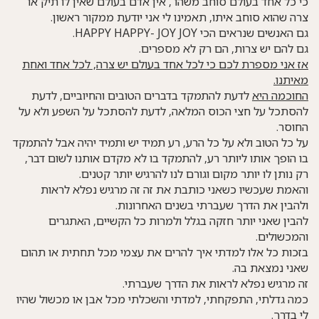
כי כל אחד בעולם סוחב משהו , אין אדם בעולם שאין לו תיק או
צרה שהוא סוחב איתו, תאמינו לי אני יודעת ממקור ראשון.
גם האנשים שנראים הכי HAPPY HAPPY- JOY JOY.
גם להם יש צרות, הם רק לא מספרים.
אז אני מספרת לכם כי לכל אחד בעולם יש צרה, לכל אחד ואחת
מאיתנו.
החוכמה היא
לדעת להתמקד בדברים הטובים והחיוביים, לדעת
להסתכל על חצי הכוס המלאה, לדעת להסתכל על השפע ולא על
החוסר.
על כל הטוב ולא על כל הרע, רע תמיד יש ותמיד יהיה אבל להתמקד
בו הופך אותו ליותר רע, להתמקד בו לא מקדם אותנו לשום דבר,
רק נותן לו יותר מקום וגורם לנו להרגיש יותר קטנים.
והאמת שעכשיו כשאני כותבת את זה זה מרגיש נפלא לראות
ולהבין את הדרך שעברתי בשנים האחרונות.
להבין שאני יותר חזקה בגלל ולמרות כל הקשיים, האתגרים
והמכשולים.
בזכות כל אלו למדתי איך להרים את עצמי מכל תחתית או תהום
שאני נמצאת בה.
זה מרגיש נפלא לראות את הדרך שעברתי.
כמה גדלתי, התפקחתי, למדתי והשכלתי מכל אבן או מכשול שהיו
לי בדרך.