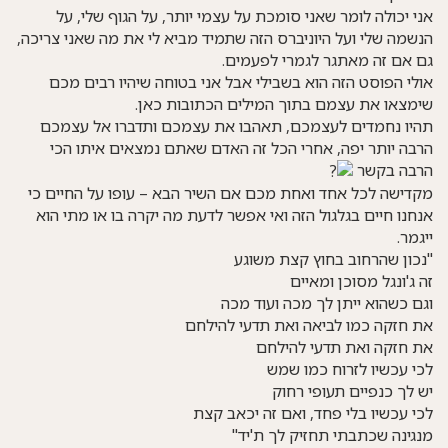
אני יכולה לומר שאני סומכת על עצמי יותר, על הגוף שלי, על
הנשמה שלי ועל היוניברס הזה שתמיד מביא לי את מה שאני צריכה,
גם אם זה מאתגר לגמרי לפעמים.
אולי הפוסט הזה הוא בשבילי אבל אני בטוחה שיהיו רבים מכם
שימצאו את עצמם בתוך המילים הכתובות כאן.
תהיו נחמדים לעצמכם, תאהבו את עצמכם ותדברו אל עצמכם
הרבה יותר יפה, אחרי הכל זה האדם שאתם נמצאים איתו הכי
הרבה בקשר
מקדישה לכל אחד ואחת מכם אם השיר הבא – עופו על החיים כי
אנחנו חיים בגלגול הזה ואי אפשר לדעת מה יקרה בו או מתי הוא
ייגמר.
"נכון שהרחוב בחוץ קצת משוגע
זה ג'ונגל מסוכן ומאיים
וגם כשהוא ייתן לך מכה ועוד מכה
את חזקה כמו לביאה ואת תדעי להילחם
את חזקה ואת תדעי להילחם
לכי עכשיו לזרוח כמו שמש
יש לך כנפיים תעופי רחוק
לכי עכשיו בלי פחד, ואם זה יכאב קצת
מנגינה שכתבתי תחזיק לך ת'יד"