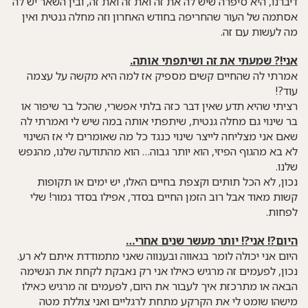
דיברנו, היא סיפרה שיש לה את זה ואת זה ואת זה, ובין השאר יש לה
אסתמה של העור שהחריפה בחודש האחרון וזה מחלה גנטית ואין
מה לעשות עם זה.
אני!? שמעתי את זה ושיתפתי אותה.
אמרתי לה שהחיים קשים מספיק אז למה היא מקשה על עצמה
עוד?!
רציתי שהיא תדע שאין דבר כזה בלתי אפשרי, שהכל בר שיפור או
בר שינוי גם מחלה גנטית, שיתפתי אותה במה שיש לי ואמרתי לה
שאם אני מצליחה לייצר שינוי כנגד כל מה שאומרים לי אז השינוי
לא בא מהגוף הפיזי, הוא יותר גבוה… הוא מהתודעה שלנו, מהנפש
שלנו.
נכון, לא הכל תותים וקצפת בחיים האלו, יש ימים או תקופות
קשות מאוד אבל רוב הזמן החיים בסדר, אפילו בסדר גמור! שלי
לפחות.
היום?! אני?! יותר מעשר שנים אחרי…
היום אני יכולה לומר בגאווה ובענווה שאני מתמודדת איתם לא רע.
נכון, לפעמים זה מרגיש כאילו אני רק נאבקת לקחת את הנשימה
הבאה או מתרכזת איך לעבור את היום, לפעמים זה מרגיש כאילו
מישהו שומט לי את הקרקע מתחת לרגליים ואני צוללת מטה