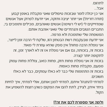
לתהום.
אבל…
אני כן יכולה לומר שבזכות טיפולים שאני מקבלת באופן קבוע
(תודה דורית!) אני יותר יציבה וחזקה, אני יודעת לפרוק אצל אנשים
שמדוייקים לי (יש לי רשימה) אנשים שאוהבים, מכילים ותומכים בי,
החברים הטובים והנהדרים שלי שאני אוהבת אותם.
המשפחה שלי שתומכת ולא מרפה..
אני יודעת שבעקבות רשת הבטחון הזו, שלקח לי הרבה זמן לייצר,
אני נופלת הרבה פחות! אין ספק שהיא עוזרת לי מאוד.
בזכות זה, בזכותה, גם אם אני נופלת אז זה לא לאורך זמן, זה
לתקופה יותר קצרה.
בזכות זה אני נופלת פחות חזק, פחות כואב, צוללת פחות עמוק
מפעם, מקבלת פחות כאפות.
בזכות זה התהומות שלי כבר לא כאלו עמוקים, כבר לא כאלו
חשוכים.
למדתי להתנהל איתם, למדתי למנן אותם, אולי למדתי, איך לחיות
ביחד איתן, לצידן, לתת להם את המקום כשהן רוצות להשמיע את
הקול.
ולמה אני מספרת לכם את זה?!