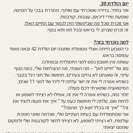
יום הולדת 30.
אני בחדר, בדירה ששכרתי עם שותף, ממררת בבכי על המיטה.
שומעת שירי דיכאון, עצבות, קורבנות.
אני זוכרת שכל מה שביקשתי היה לגמור עם החיים האלו.
זה זכרון שצרוב לי בראש ובכל תא ותא בגוף.
למה נזכרתי בזה?
כי השבוע הייתה אצלי מטופלת שחגגה יום הולדת 42 ובאה מאוד
עמוסה בראש.
עשתה מין חשבון נפש לפני היומולדת ובמהלכו.
סוג של "חיינו לאן" – מה השגתי, מה ההצלחות שלי, כמה הגוף
עייף, זה שאנחנו לא נהיים צעירים, תחושה של חצי רגל בקבר.
כשהיא אמרה לי את זה ישר עלתה לי ליהי של לפני 11 שנים,
הסיטואציה שתארתי לכם מעלה.
יותר מזה, כשהיא אמרה לי את זה, אפילו לא רציתי לשמוע או
להיות שם, עלתה לי תחושת כעס על " איך את מעזה להגיד את
זה?" "איך זה בכלל יוצא לך מהפה?"
אני שמתמודדת עם בעיות העיניים שלי, שנדמה שאני הופכת
עולמות, לא רציתי לשמוע, לא רציתי לחזור לקורבנות שלי ולמקום
שממנו יצאתי.