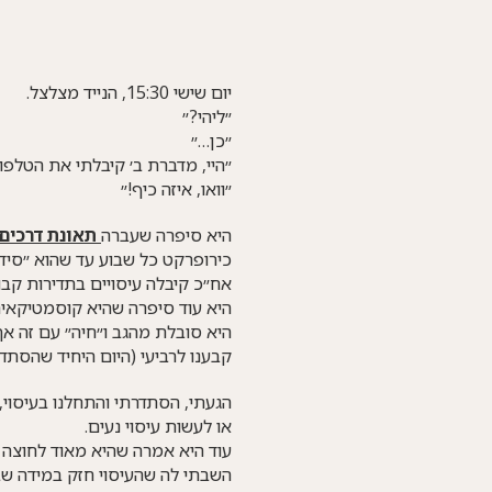
יום שישי 15:30, הנייד מצלצל.
״ליהי?״
״כן…״
״היי, מדברת ב׳ קיבלתי את הטלפון
״וואו, איזה כיף!״
היא סיפרה שעברה
תאונת דרכים
כירופרקט כל שבוע עד שהוא ״סיד
אח״כ קיבלה עיסויים בתדירות קב
היא עוד סיפרה שהיא קוסמטיקאית
היא סובלת מהגב ו״חיה״ עם זה א
קבענו לרביעי (היום היחיד שהסתדר
הגעתי, הסתדרתי והתחלנו בעיסוי,
או לעשות עיסוי נעים.
עוד היא אמרה שהיא מאוד לחוצה ו
השבתי לה שהעיסוי חזק במידה שבה