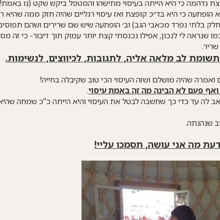
צת נדהמה כי היא הייתה בעיסוי מתישהו והמטפל ביקש שקט (נו באמת!)
א הופתעה כי היא בד״כ קופצת ואז עיסוי רגליים שהיה חזק ממה שהיא ר
 חלק בלתי נפרד מכאבי הגב) וב׳ הופתעה שיש שם שרירים ושהם תפוסים
ו שנראה לי לנכון, אפילו נכנסתי קצת יותר עמוק תוך דיבור- כי זה מס
ריר.
תשומת לב מלאה אליה, לתגובות, לכיווצים, לנשימות.
 ואמרה שהיה מושלם ושזה העיסוי הכי טוב שקיבלה בחייה!
אף פעם לא הבינה מה זה באמת עיסוי
.
אב לה עד כדי כך שחשבה לבטל את העיסוי והיא הייתה כ"כ שמחה שהיא 
ודעת מה אני עושה, תסמכו עליי!