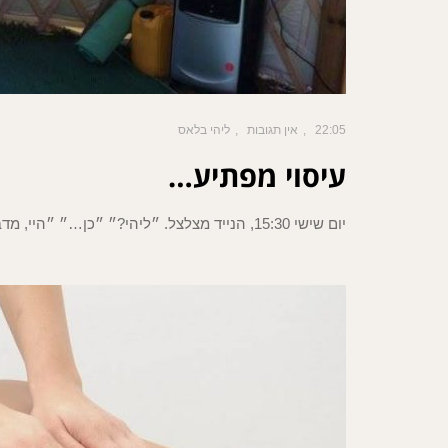
22:05
אין תגובות
ליהי בלאס
עיסוי מפתיע…
יום שישי 15:30, הנייד מצלצל. ״ליהי?״ ״כן…״ ״היי, מדברת ב׳ קיבלתי את הטלפון שלך מעדי, היא המליצה עלייך לעיסוי״ ״וואו,