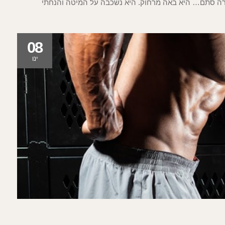
קורה סתם… היא באה מרחוק. היא נשכבה על המיטה והנחתי
08
ינו