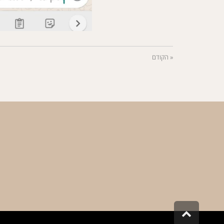
« הקודם
גלילה
לראש